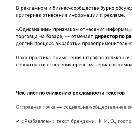
В рекламном и бизнес-сообществе бурно обсужд
критериев отнесения информации к рекламе.
«Однозначным признаком отнесения информации
торговца на базаре, — отмечает
директор по р
до
лгий процесс выработки правоприменительной
П
ока практика применения штрафов только нача
вероятность отнесения пресс-материалов комп
Чек-лист по снижению рекламности текстов
Отправная точка
—
социальная/общественная зн
✔
«Разбавляем» текст брендами, Ф. И. О., госп