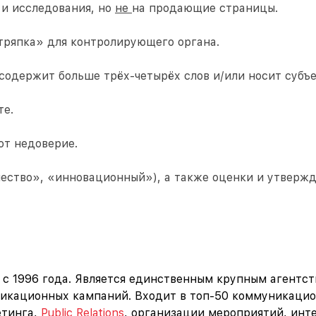
 и исследования, но
не
на продающие страницы.
тряпка» для контролирующего органа.
содержит больше трёх-четырёх слов и/или носит субъ
те.
ют недоверие.
ество», «инновационный»), а также оценки и утвержд
 с 1996 года. Является единственным крупным агентс
икационных кампаний. Входит в топ-
50 коммуникацио
етинга,
Public Relations
, организации мероприятий, ин