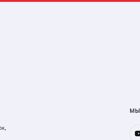
МЫ
ок,